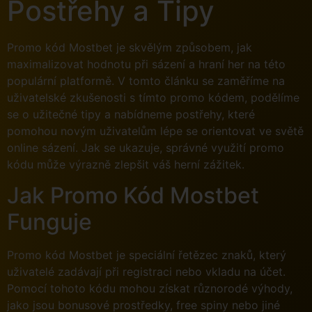
Postřehy a Tipy
Promo kód Mostbet je skvělým způsobem, jak
maximalizovat hodnotu při sázení a hraní her na této
populární platformě. V tomto článku se zaměříme na
uživatelské zkušenosti s tímto promo kódem, podělíme
se o užitečné tipy a nabídneme postřehy, které
pomohou novým uživatelům lépe se orientovat ve světě
online sázení. Jak se ukazuje, správné využití promo
kódu může výrazně zlepšit váš herní zážitek.
Jak Promo Kód Mostbet
Funguje
Promo kód Mostbet je speciální řetězec znaků, který
uživatelé zadávají při registraci nebo vkladu na účet.
Pomocí tohoto kódu mohou získat různorodé výhody,
jako jsou bonusové prostředky, free spiny nebo jiné