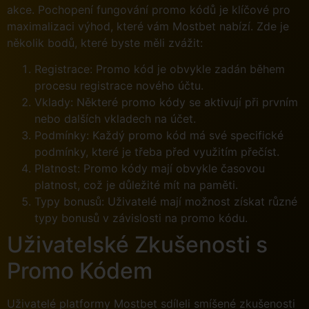
akce. Pochopení fungování promo kódů je klíčové pro
maximalizaci výhod, které vám Mostbet nabízí. Zde je
několik bodů, které byste měli zvážit:
Registrace: Promo kód je obvykle zadán během
procesu registrace nového účtu.
Vklady: Některé promo kódy se aktivují při prvním
nebo dalších vkladech na účet.
Podmínky: Každý promo kód má své specifické
podmínky, které je třeba před využitím přečíst.
Platnost: Promo kódy mají obvykle časovou
platnost, což je důležité mít na paměti.
Typy bonusů: Uživatelé mají možnost získat různé
typy bonusů v závislosti na promo kódu.
Uživatelské Zkušenosti s
Promo Kódem
Uživatelé platformy Mostbet sdíleli smíšené zkušenosti