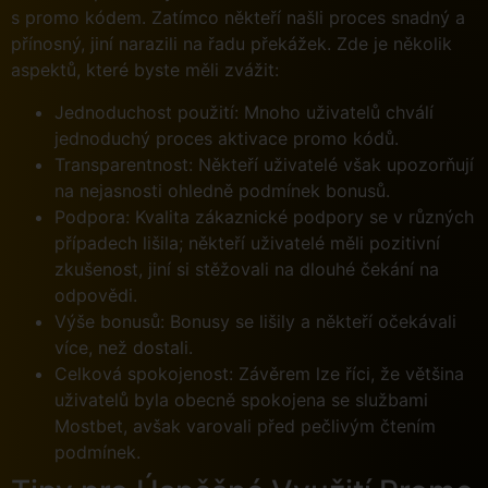
s promo kódem. Zatímco někteří našli proces snadný a
přínosný, jiní narazili na řadu překážek. Zde je několik
aspektů, které byste měli zvážit:
Jednoduchost použití: Mnoho uživatelů chválí
jednoduchý proces aktivace promo kódů.
Transparentnost: Někteří uživatelé však upozorňují
na nejasnosti ohledně podmínek bonusů.
Podpora: Kvalita zákaznické podpory se v různých
případech lišila; někteří uživatelé měli pozitivní
zkušenost, jiní si stěžovali na dlouhé čekání na
odpovědi.
Výše bonusů: Bonusy se lišily a někteří očekávali
více, než dostali.
Celková spokojenost: Závěrem lze říci, že většina
uživatelů byla obecně spokojena se službami
Mostbet, avšak varovali před pečlivým čtením
podmínek.