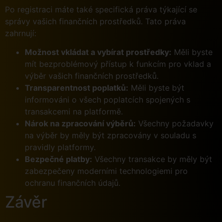
Po registraci máte také specifická práva týkající se
správy vašich finančních prostředků. Tato práva
zahrnují:
Možnost vkládat a vybírat prostředky:
Měli byste
mít bezproblémový přístup k funkcím pro vklad a
výběr vašich finančních prostředků.
Transparentnost poplatků:
Měli byste být
informováni o všech poplatcích spojených s
transakcemi na platformě.
Nárok na zpracování výběrů:
Všechny požadavky
na výběr by měly být zpracovány v souladu s
pravidly platformy.
Bezpečné platby:
Všechny transakce by měly být
zabezpečeny moderními technologiemi pro
ochranu finančních údajů.
Závěr