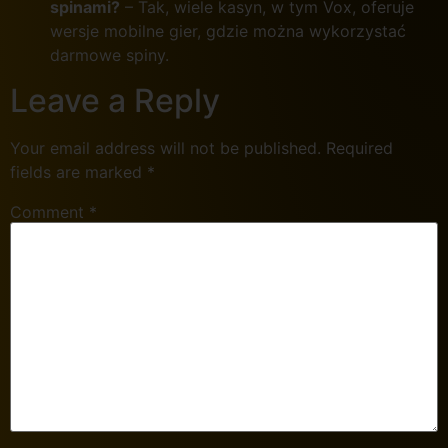
spinami?
– Tak, wiele kasyn, w tym Vox, oferuje
wersje mobilne gier, gdzie można wykorzystać
darmowe spiny.
Leave a Reply
Your email address will not be published.
Required
fields are marked
*
Comment
*