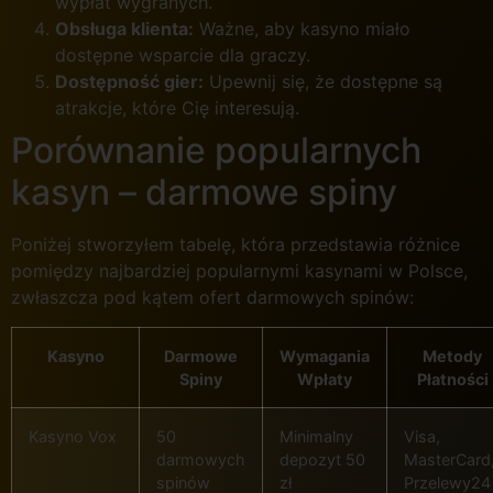
wypłat wygranych.
Obsługa klienta:
Ważne, aby kasyno miało
dostępne wsparcie dla graczy.
Dostępność gier:
Upewnij się, że dostępne są
atrakcje, które Cię interesują.
Porównanie popularnych
kasyn – darmowe spiny
Poniżej stworzyłem tabelę, która przedstawia różnice
pomiędzy najbardziej popularnymi kasynami w Polsce,
zwłaszcza pod kątem ofert darmowych spinów:
Kasyno
Darmowe
Wymagania
Metody
Spiny
Wpłaty
Płatności
Kasyno Vox
50
Minimalny
Visa,
darmowych
depozyt 50
MasterCard
spinów
zł
Przelewy24