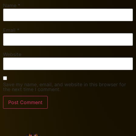
Name
*
Email
*
Website
Save my name, email, and website in this browser for
the next time I comment.