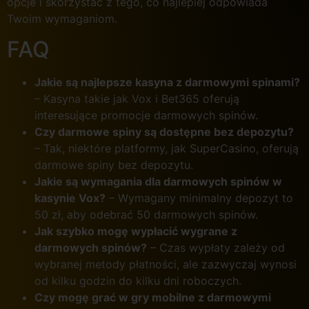
opcje i skorzystać z tego, co najlepiej odpowiada
Twoim wymaganiom.
FAQ
Jakie są najlepsze kasyna z darmowymi spinami?
– Kasyna takie jak Vox i Bet365 oferują
interesujące promocje darmowych spinów.
Czy darmowe spiny są dostępne bez depozytu?
– Tak, niektóre platformy, jak SuperCasino, oferują
darmowe spiny bez depozytu.
Jakie są wymagania dla darmowych spinów w
kasynie Vox?
– Wymagany minimalny depozyt to
50 zł, aby odebrać 50 darmowych spinów.
Jak szybko mogę wypłacić wygrane z
darmowych spinów?
– Czas wypłaty zależy od
wybranej metody płatności, ale zazwyczaj wynosi
od kilku godzin do kilku dni roboczych.
Czy mogę grać w gry mobilne z darmowymi