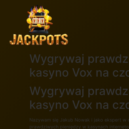
Wygrywaj prawdzi
kasyno Vox na czo
Wygrywaj prawdzi
kasyno Vox na czo
Nazywam się Jakub Nowak i jako ekspert w d
prawdziwych pieniędzy w kasynach internet