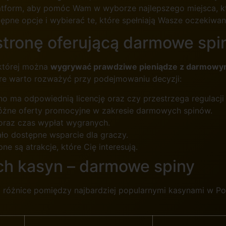
latform, aby pomóc Wam w wyborze najlepszego miejsca, kt
ne opcje i wybierać te, które spełniają Wasze oczekiwania
stronę oferującą darmowe spi
 której można
wygrywać prawdziwe pieniądze z darmowym
tóre warto rozważyć przy podejmowaniu decyzji:
o ma odpowiednią licencję oraz czy przestrzega regulacji
óżne oferty promocyjne w zakresie darmowych spinów.
oraz czas wypłat wygranych.
ło dostępne wsparcie dla graczy.
ne są atrakcje, które Cię interesują.
ch kasyn – darmowe spiny
ia różnice pomiędzy najbardziej popularnymi kasynami w 