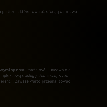
h platform, które również oferują darmowe
owymi spinami
, może być kluczowa dla
kompleksową obsługę. Jednakże, wybór
ferencji. Zawsze warto przeanalizować