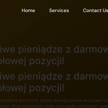
Home
Services
Contact U
we pieniądze z darmow
łowej pozycji!
we pieniądze z darmow
łowej pozycji!
ziedzinie gier online, często dostaję pytania dotyczące 
owych. W szczególności, wiele osób szuka możliwości wyk