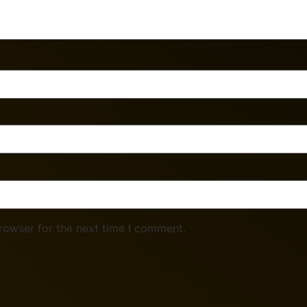
rowser for the next time I comment.