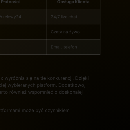
Płatności
Obsługa Klienta
 Przelewy24
24/7 live chat
Czaty na żywo
Email, telefon
x wyróżnia się na tle konkurencji. Dzięki
ciej wybieranych platform. Dodatkowo,
Warto również wspomnieć o doskonałej
latformami może być czynnikiem