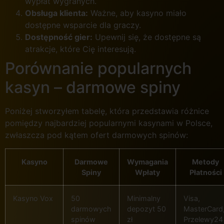
wypłat wygranych.
Obsługa klienta:
Ważne, aby kasyno miało
dostępne wsparcie dla graczy.
Dostępność gier:
Upewnij się, że dostępne są
atrakcje, które Cię interesują.
Porównanie popularnych
kasyn – darmowe spiny
Poniżej stworzyłem tabelę, która przedstawia różnice
pomiędzy najbardziej popularnymi kasynami w Polsce,
zwłaszcza pod kątem ofert darmowych spinów:
Kasyno
Darmowe
Wymagania
Metody
Spiny
Wpłaty
Płatności
Kasyno Vox
50
Minimalny
Visa,
darmowych
depozyt 50
MasterCard
spinów
zł
Przelewy24