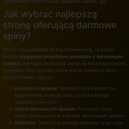
oczekiwania oraz oferują najlepsze warunki gry.
Jak wybrać najlepszą
stronę oferującą darmowe
spiny?
Wybór odpowiedniej strony internetowej, na której
można
wygrywać prawdziwe pieniądze z darmowymi
spinami
, wymaga zwrócenia uwagi na kilka kluczowych
kryteriów. Oto czynniki, które warto rozważyć przy
podejmowaniu decyzji:
Licencja i regulacje:
Sprawdź, czy kasyno ma
odpowiednią licencję oraz czy przestrzega
regulacji prawnych.
Oferta darmowych spinów:
Porównaj różne
oferty promocyjne w zakresie darmowych spinów.
Płatności:
Zweryfikuj metody płatności oraz czas