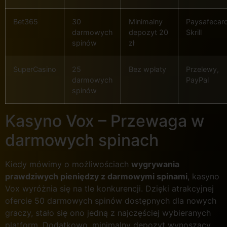
Bet365
30
Minimalny
Paysafecard
darmowych
depozyt 20
Skrill
spinów
zł
SuperCasino
25
Bez wpłaty
Przelewy,
darmowych
PayPal
spinów
Kasyno Vox – Przewaga w
darmowych spinach
Kiedy mówimy o możliwościach
wygrywania
prawdziwych pieniędzy z darmowymi spinami
, kasyno
Vox wyróżnia się na tle konkurencji. Dzięki atrakcyjnej
ofercie 50 darmowych spinów dostępnych dla nowych
graczy, stało się ono jedną z najczęściej wybieranych
platform. Dodatkowo, minimalny depozyt wynoszący