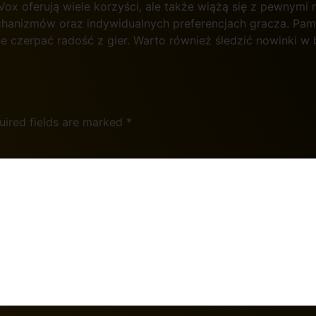
 oferują wiele korzyści, ale także wiążą się z pewnymi r
anizmów oraz indywidualnych preferencjach gracza. Pamięta
 czerpać radość z gier. Warto również śledzić nowinki w 
uired fields are marked
*