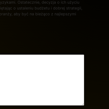
yzykami. Ostatecznie, decyzja o ich użyciu
jąc o ustaleniu budżetu i dobrej strategii,
branży, aby być na bieżąco z najlepszymi