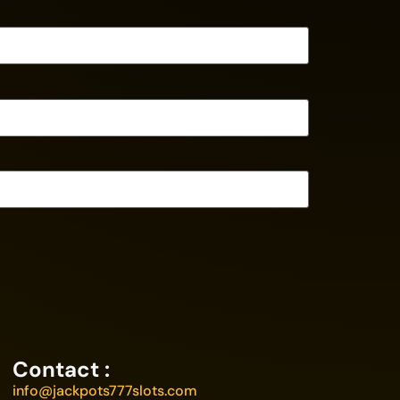
Contact :
info@jackpots777slots.com