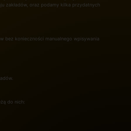
aju zakładów, oraz podamy kilka przydatnych
ów bez konieczności manualnego wpisywania
ładów.
żą do nich: