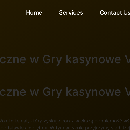
Home
Services
Contact U
czne w Gry kasynowe V
czne w Gry kasynowe V
x to temat, który zyskuje coraz większą popularność wśró
 podstawie algorytmu. W tym artykule przyjrzymy się bliże