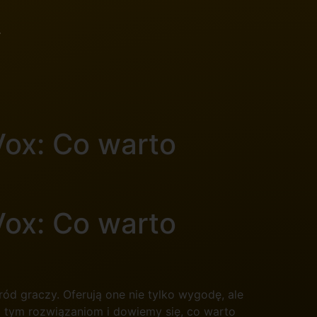
s
ox: Co warto
ox: Co warto
d graczy. Oferują one nie tylko wygodę, ale
j tym rozwiązaniom i dowiemy się, co warto