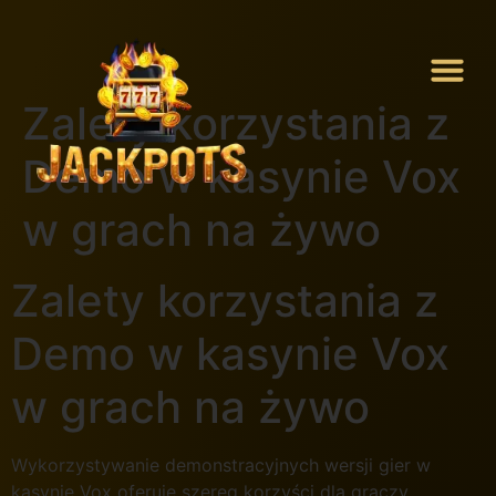
Zalety korzystania z
Demo w kasynie Vox
w grach na żywo
Zalety korzystania z
Demo w kasynie Vox
w grach na żywo
Wykorzystywanie demonstracyjnych wersji gier w
kasynie Vox oferuje szereg korzyści dla graczy