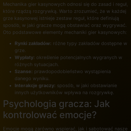
Mechanika gier kasynowych odnosi się do zasad i reguł,
które rządzą rozgrywką. Warto zrozumieć, że w każdej
grze kasynowej istnieje zestaw reguł, które definiują
sposób, w jaki gracze mogą obstawiać oraz wygrywać.
Oto podstawowe elementy mechaniki gier kasynowych:
Rynki zakładów:
różne typy zakładów dostępne w
grze.
Wypłaty:
określenie potencjalnych wygranych w
różnych sytuacjach.
Szanse:
prawdopodobieństwo wystąpienia
danego wyniku.
Interakcje graczy:
sposób, w jaki obstawianie
innych użytkowników wpływa na rozgrywkę.
Psychologia gracza: Jak
kontrolować emocje?
Emocje mogą zarówno wspierać, jak i sabotować nasze