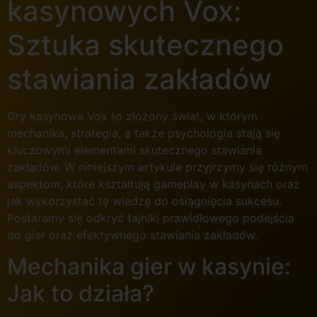
kasynowych Vox:
Sztuka skutecznego
stawiania zakładów
Gry kasynowe Vox to złożony świat, w którym
mechanika, strategia, a także psychologia stają się
kluczowymi elementami skutecznego stawiania
zakładów. W niniejszym artykule przyjrzymy się różnym
aspektom, które kształtują gameplay w kasynach oraz
jak wykorzystać tę wiedzę do osiągnięcia sukcesu.
Postaramy się odkryć tajniki prawidłowego podejścia
do gier oraz efektywnego stawiania zakładów.
Mechanika gier w kasynie:
Jak to działa?